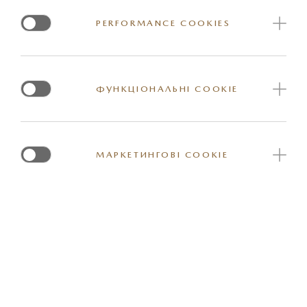
пропозицією (офертою) укласти правочин (договір).
PERFORMANCE COOKIES
Вартість (ціна) на автомобілі, інші товари та послуги є
орієнтовною та не остаточною. Остаточна вартість
(ціна) на автомобілі, інші товари та послуги, а також
ФУНКЦІОНАЛЬНІ COOKIE
остаточні умови придбання визначаються офіційними
дилерами та сервісними станціями у відповідних
договорах з клієнтами (договір купівлі-продажу,
договір про надання послуг тощо).
МАРКЕТИНГОВІ COOKIE
Перелік обладнання автомобілів, зазначений на сайті,
може відрізнятися від запропонованих в салоні, тож
для уточнення інформації просимо звертатись до
офіційних дилерів.
Зазначені на веб-сайті назви комплектацій є суто