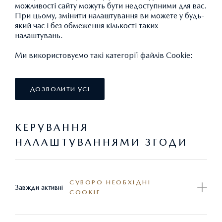
можливості сайту можуть бути недоступними для вас.
Умови використання сайту
При цьому, змінити налаштування ви можете у будь-
який час і без обмеження кількості таких
налаштувань.
На цій сторінці викладено правові умови, що
регламентують використання веб-сайту
www.mazda.ua
Ми використовуємо такі категорії файлів Cookie:
Просимо Вас уважно ознайомитися з ними.
ДОЗВОЛИТИ УСІ
ДП «АВТО Інтернешнл» не може гарантувати, що вся
КЕРУВАННЯ
інформація є чинною на момент перегляду Вами сайту.
НАЛАШТУВАННЯМИ ЗГОДИ
Орієнтовна вартість (ціна) на автомобілі, товари та
послуги, умови придбання
СУВОРО НЕОБХІДНІ
Завжди активні
COOKIE
Інформація, наведена на сайті, є довідковою та не є