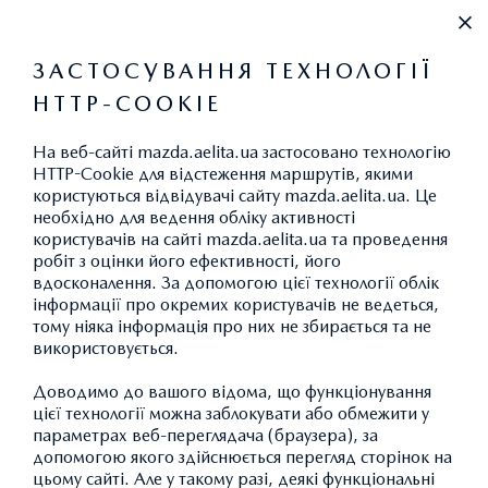
+38 0800304340
ЗАСТОСУВАННЯ ТЕХНОЛОГІЇ
HTTP-COOKIE
На веб-сайті mazda.aelita.ua застосовано технологію
HTTP-Cookie для відстеження маршрутів, якими
користуються відвідувачі сайту mazda.aelita.ua. Це
ПОЛОЖЕННЯ ТА УМОВИ
необхідно для ведення обліку активності
ВИКОРИСТАННЯ САЙТУ
користувачів на сайті mazda.aelita.ua та проведення
робіт з оцінки його ефективності, його
вдосконалення. За допомогою цієї технології облік
інформації про окремих користувачів не ведеться,
тому ніяка інформація про них не збирається та не
використовується.
Доводимо до вашого відома, що функціонування
цієї технології можна заблокувати або обмежити у
параметрах веб-переглядача (браузера), за
допомогою якого здійснюється перегляд сторінок на
цьому сайті. Але у такому разі, деякі функціональні