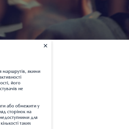
ня маршрутів, якими
активності
ості, його
етровській області
стувачів не
ати або обмежити у
ляд сторінок на
и недоступними для
кількості таких