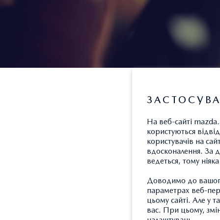
ЗАСТОСУВА
На веб-сайті mazda.
ПРИГОДИ ПОЧИ
користуються відвіду
користувачів на сайт
Дізнавайтесь першими
вдосконалення. За д
ведеться, тому ніяк
"Аеліта"
Доводимо до вашого
параметрах веб-пере
цьому сайті. Але у 
вас. При цьому, змі
налаштувань.