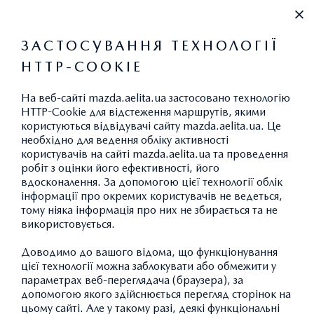
+38 0800304340
ЗАСТОСУВАННЯ ТЕХНОЛОГІЇ
HTTP-COOKIE
ПРАЙС-ЛИСТ
На веб-сайті mazda.aelita.ua застосовано технологію
HTTP-Cookie для відстеження маршрутів, якими
користуються відвідувачі сайту mazda.aelita.ua. Це
необхідно для ведення обліку активності
користувачів на сайті mazda.aelita.ua та проведення
MAZDA CX-30
робіт з оцінки його ефективності, його
вдосконалення. За допомогою цієї технології облік
АКСЕСУАРИ НАДАЮТЬ
інформації про окремих користувачів не ведеться,
тому ніяка інформація про них не збирається та не
ВАШІЙ MAZDA
використовується.
НЕПОВТОРНИЙ
Доводимо до вашого відома, що функціонування
ХАРАКТЕР
цієї технології можна заблокувати або обмежити у
параметрах веб-переглядача (браузера), за
допомогою якого здійснюється перегляд сторінок на
цьому сайті. Але у такому разі, деякі функціональні